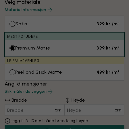
Velg materiale
Materialinformasjon
Satin
329 kr /m²
MEST POPULÆRE
Premium Matte
399 kr /m²
LEIEBUARVENLEG
Peel and Stick Matte
499 kr /m²
Angi dimensjoner
Slik måler du veggen
Bredde
Høyde
cm
cm
Legg til 6–10 cm i både bredde og høyde