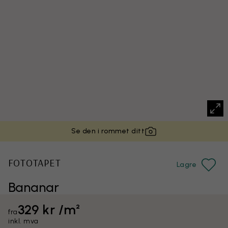
Se den i rommet ditt
FOTOTAPET
Lagre
Bananar
329 kr /m²
fra
inkl. mva