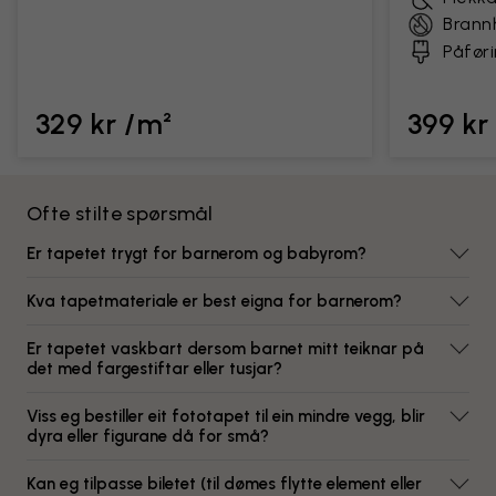
Bran
Påføri
329 kr /m²
399 kr
Ofte stilte spørsmål
Er tapetet trygt for barnerom og babyrom?
Kva tapetmateriale er best eigna for barnerom?
Er tapetet vaskbart dersom barnet mitt teiknar på
det med fargestiftar eller tusjar?
Viss eg bestiller eit fototapet til ein mindre vegg, blir
dyra eller figurane då for små?
Kan eg tilpasse biletet (til dømes flytte element eller