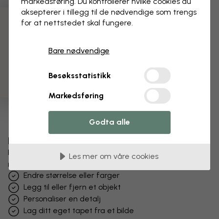
markedsføring. Du kontrollerer hvilke cookies du
aksepterer i tillegg til de nødvendige som trengs
for at nettstedet skal fungere.
3 gratis tapetprøver
Bare nødvendige
Besøksstatistikk
Markedsføring
Godta alle
Endre tapetet ditt
Designteamet vårt kan justere hvilket som helst
Les mer om våre cookies
motiv for å gjøre det unikt for deg.
Endre størrelse eller farger
Legg til eller fjern et objekt
Personaliser en detalj
Lag ditt eget tapet fra et bilde