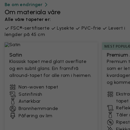
Be om endringer
Om materiala våre
Alle våre tapeter er:
FSC®-sertifiserte
Lysekte
PVC-frie
Levert i
lengder på 45 cm
MEST POPUL
Satin
Premium 
Klassisk tapet med glatt overflate
Premium t
og ein subtil glans. Ein framifrå
som er let
allround-tapet for alle rom i heimen.
kvardagen.
og kommers
Non-woven tapet
Ekstra
Satinfinish
tapet
Avtørkbar
Reflek
Brannhemmande
Tåler
Påføring av lim
Ripes
Flekk