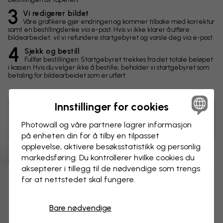
3
Vi redigerer bildet
Våre grafikere gjør endringen og kommer tilbake med korrektur
samt en bestillingslenke via e-post. Hvis vi ikke klarer å utføre
bildearbeidet, vil vi refundere startgebyret og varsle deg via e-post.
4
Sjekk og bestill
Fullfør bestillingen. Startgebyret trekkes fra det totale beløpet
i kassen. Hvis du velger ikke å bestille, beholder vi startgebyret som
betaling for bildearbeidet som er utført.
Innstillinger for cookies
Tips! Du kan klikke på bildet for å lage en markering og
Photowall og våre partnere lagrer informasjon
skrive en kommentar.
på enheten din for å tilby en tilpasset
opplevelse, aktivere besøks­statistikk og personlig
Endringer
markedsføring. Du kontrollerer hvilke cookies du
aksepterer i tillegg til de nødvendige som trengs
for at nettstedet skal fungere.
Mål
3 gratis tapetprøver
cm
Bare nødvendige