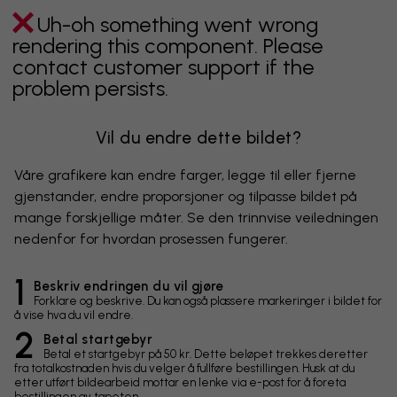
Uh-oh something went wrong
rendering this component. Please
contact customer support if the
problem persists.
Vil du endre dette bildet?
Våre grafikere kan endre farger, legge til eller fjerne
gjenstander, endre proporsjoner og tilpasse bildet på
mange forskjellige måter. Se den trinnvise veiledningen
nedenfor for hvordan prosessen fungerer.
1
Beskriv endringen du vil gjøre
Forklare og beskrive. Du kan også plassere markeringer i bildet for
å vise hva du vil endre.
2
Betal startgebyr
Betal et startgebyr på 50 kr. Dette beløpet trekkes deretter
fra totalkostnaden hvis du velger å fullføre bestillingen. Husk at du
etter utført bildearbeid mottar en lenke via e-post for å foreta
bestillingen av tapeten.