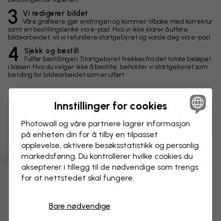
3
Vi redigerer bildet
Våre grafikere gjør endringen og kommer tilbake med korrektur
samt en bestillingslenke via e-post. Hvis vi ikke klarer å utføre
bildearbeidet, vil vi refundere startgebyret og varsle deg via e-post.
4
Sjekk og bestill
Fullfør bestillingen. Startgebyret trekkes fra det totale beløpet
i kassen. Hvis du velger ikke å bestille, beholder vi startgebyret som
betaling for bildearbeidet som er utført.
Innstillinger for cookies
Tips! Du kan klikke på bildet for å lage en markering og
Photowall og våre partnere lagrer informasjon
skrive en kommentar.
på enheten din for å tilby en tilpasset
opplevelse, aktivere besøks­statistikk og personlig
Endringer
markedsføring. Du kontrollerer hvilke cookies du
aksepterer i tillegg til de nødvendige som trengs
for at nettstedet skal fungere.
Mål
3 gratis tapetprøver
cm
Bare nødvendige