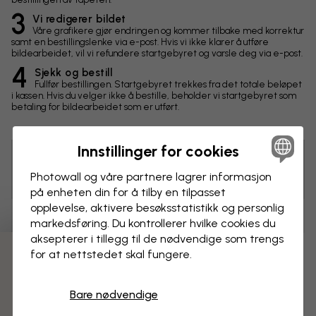
3
Vi redigerer bildet
Våre grafikere gjør endringen og kommer tilbake med korrektur
samt en bestillingslenke via e-post. Hvis vi ikke klarer å utføre
bildearbeidet, vil vi refundere startgebyret og varsle deg via e-post.
4
Sjekk og bestill
Fullfør bestillingen. Startgebyret trekkes fra det totale beløpet
i kassen. Hvis du velger ikke å bestille, beholder vi startgebyret som
betaling for bildearbeidet som er utført.
Innstillinger for cookies
Tips! Du kan klikke på bildet for å lage en markering og
Photowall og våre partnere lagrer informasjon
skrive en kommentar.
på enheten din for å tilby en tilpasset
opplevelse, aktivere besøks­statistikk og personlig
Endringer
markedsføring. Du kontrollerer hvilke cookies du
aksepterer i tillegg til de nødvendige som trengs
for at nettstedet skal fungere.
Mål
3 gratis tapetprøver
cm
Bare nødvendige