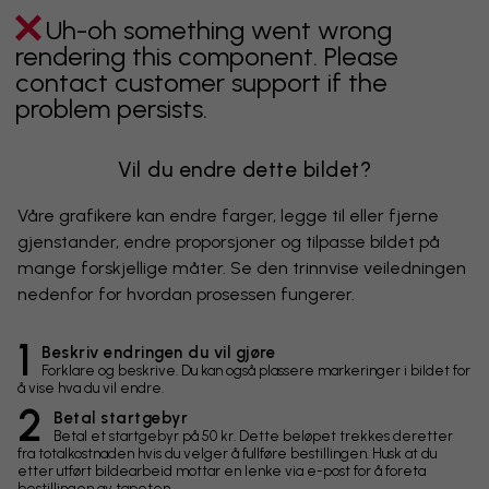
Uh-oh something went wrong
rendering this component. Please
contact customer support if the
problem persists.
Vil du endre dette bildet?
Våre grafikere kan endre farger, legge til eller fjerne
gjenstander, endre proporsjoner og tilpasse bildet på
mange forskjellige måter. Se den trinnvise veiledningen
nedenfor for hvordan prosessen fungerer.
1
Beskriv endringen du vil gjøre
Forklare og beskrive. Du kan også plassere markeringer i bildet for
å vise hva du vil endre.
2
Betal startgebyr
Betal et startgebyr på 50 kr. Dette beløpet trekkes deretter
fra totalkostnaden hvis du velger å fullføre bestillingen. Husk at du
etter utført bildearbeid mottar en lenke via e-post for å foreta
bestillingen av tapeten.