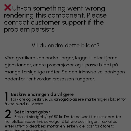
Uh-oh something went wrong
rendering this component. Please
contact customer support if the
problem persists.
Vil du endre dette bildet?
Våre grafikere kan endre farger, legge til eller fjerne
gjenstander, endre proporsjoner og tilpasse bildet på
mange forskjellige måter. Se den trinnvise veiledningen
nedenfor for hvordan prosessen fungerer.
1
Beskriv endringen du vil gjøre
Forklare og beskrive. Du kan også plassere markeringer i bildet for
å vise hva du vil endre.
2
Betal startgebyr
Betal et startgebyr på 50 kr. Dette beløpet trekkes deretter
fra totalkostnaden hvis du velger å fullføre bestillingen. Husk at du
etter utført bildearbeid mottar en lenke via e-post for å foreta
bestillingen av tapeten.