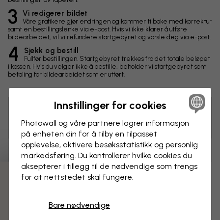
3
Vi redigerer bildet
Våre grafikere gjør endringen og kommer tilbake med korrektur
samt en bestillingslenke via e-post. Hvis vi ikke klarer å utføre
bildearbeidet, vil vi refundere startgebyret og varsle deg via e-post.
4
Sjekk og bestill
Fullfør bestillingen. Startgebyret trekkes fra det totale beløpet
i kassen. Hvis du velger ikke å bestille, beholder vi startgebyret som
betaling for bildearbeidet som er utført.
Innstillinger for cookies
Tips! Du kan klikke på bildet for å lage en markering og
Photowall og våre partnere lagrer informasjon
skrive en kommentar.
på enheten din for å tilby en tilpasset
opplevelse, aktivere besøks­statistikk og personlig
Endringer
markedsføring. Du kontrollerer hvilke cookies du
aksepterer i tillegg til de nødvendige som trengs
for at nettstedet skal fungere.
Mål
3 gratis tapetprøver
cm
Bare nødvendige