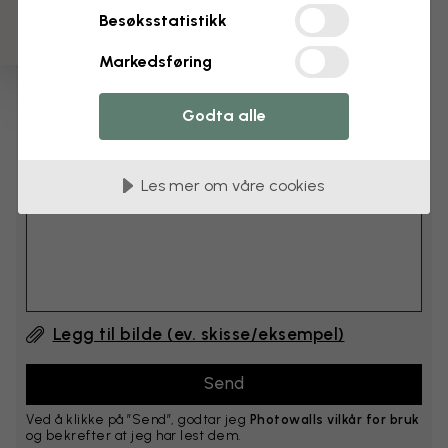
cm
Besøksstatistikk
Legg til 6–10 cm i både bredde og høyde
Markedsføring
Godta alle
Legg til kommentar
Les mer om våre cookies
Kommentar #1
Legg til bilde (ev. skisse/eksempel)
Ved å klikke på ”Send”, godtar jeg
Photowalls vilkår for bruk
og bekrefter at jeg har lest dem.