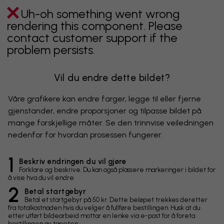
Uh-oh something went wrong
rendering this component. Please
contact customer support if the
problem persists.
Vil du endre dette bildet?
Våre grafikere kan endre farger, legge til eller fjerne
gjenstander, endre proporsjoner og tilpasse bildet på
mange forskjellige måter. Se den trinnvise veiledningen
nedenfor for hvordan prosessen fungerer.
1
Beskriv endringen du vil gjøre
Forklare og beskrive. Du kan også plassere markeringer i bildet for
å vise hva du vil endre.
2
Betal startgebyr
Betal et startgebyr på 50 kr. Dette beløpet trekkes deretter
fra totalkostnaden hvis du velger å fullføre bestillingen. Husk at du
etter utført bildearbeid mottar en lenke via e-post for å foreta
bestillingen av tapeten.