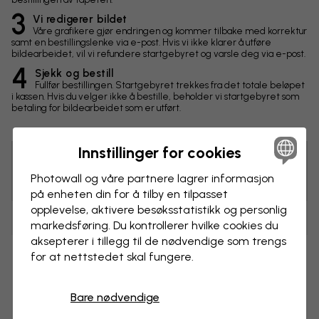
3
Vi redigerer bildet
Våre grafikere gjør endringen og kommer tilbake med korrektur
samt en bestillingslenke via e-post. Hvis vi ikke klarer å utføre
bildearbeidet, vil vi refundere startgebyret og varsle deg via e-post.
4
Sjekk og bestill
Fullfør bestillingen. Startgebyret trekkes fra det totale beløpet
i kassen. Hvis du velger ikke å bestille, beholder vi startgebyret som
betaling for bildearbeidet som er utført.
Innstillinger for cookies
Tips! Du kan klikke på bildet for å lage en markering og
Photowall og våre partnere lagrer informasjon
skrive en kommentar.
på enheten din for å tilby en tilpasset
opplevelse, aktivere besøks­statistikk og personlig
Endringer
markedsføring. Du kontrollerer hvilke cookies du
aksepterer i tillegg til de nødvendige som trengs
for at nettstedet skal fungere.
Mål
cm
Bare nødvendige