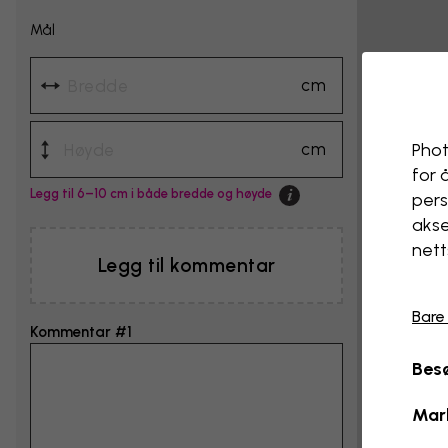
Mål
cm
cm
Phot
for 
Legg til 6–10 cm i både bredde og høyde
pers
akse
nett
Legg til kommentar
Bare
Kommentar #1
Besø
Mar