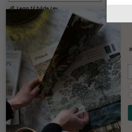
Legg til bilde (ev.
skisse/eksempel)
Ved å klikke på ”Send”, godtar jeg
Photowalls
vilkår for bruk
og bekrefter at jeg har lest dem.
B
E
Eksempel på end
C
Svart-hvitt
Vintage
Colour splash