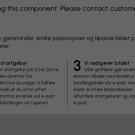
 this component. Please contact customer 
rne gjenstander, endre proporsjoner og tilpasse bildet
rer.
3
 startgebyr
Vi redigerer bildet
et startgebyr på 50 kr. Dette
Våre grafikere gjør endr
kes deretter fra
kommer tilbake med korrektur
en hvis du velger å fullføre
bestillingslenke via e-post. Hvis
 Husk at du etter utført
klarer å utføre bildearbeidet, v
mottar en lenke via e-post
refundere startgebyret og var
 bestillingen av tapeten.
e-post.