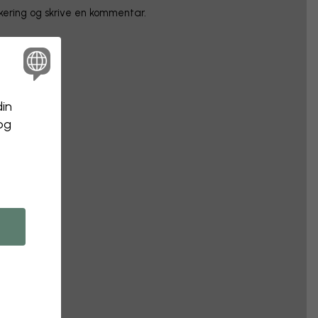
rkering og skrive en kommentar.
din
 og