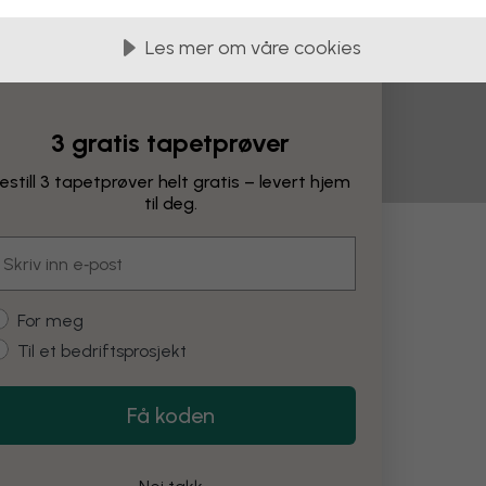
Les mer om våre cookies
3 gratis tapetprøver
estill 3 tapetprøver helt gratis – levert hjem
til deg.
mail
ringer
ustomer type
For meg
Til et bedriftsprosjekt
Endre farge
Få koden
Restore
Fjern objekt