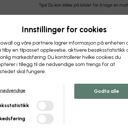
Tips! Du kan klikke på bildet for å lage en ma
Innstillinger for cookies
owall og våre partnere lagrer informasjon på enheten 
å tilby en tilpasset opplevelse, aktivere besøks­statistikk
onlig markedsføring. Du kontrollerer hvilke cookies du
pterer i tillegg til de nødvendige som trengs for at
stedet skal fungere.
 nødvendige
Godta alle
ksstatistikk
kedsføring