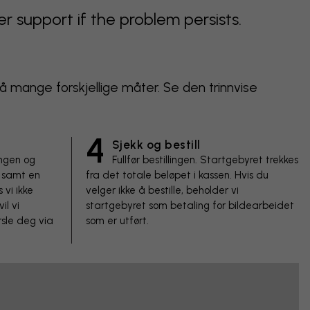
support if the problem persists.
 på mange forskjellige måter. Se den trinnvise
4
Sjekk og bestill
ingen og
Fullfør bestillingen. Startgebyret trekkes
 samt en
fra det totale beløpet i kassen. Hvis du
 vi ikke
velger ikke å bestille, beholder vi
il vi
startgebyret som betaling for bildearbeidet
sle deg via
som er utført.