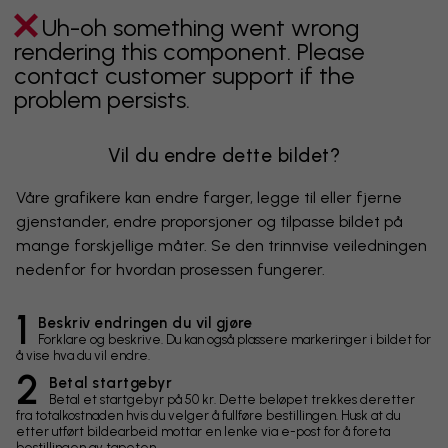
Uh-oh something went wrong
rendering this component. Please
contact customer support if the
problem persists.
Vil du endre dette bildet?
Våre grafikere kan endre farger, legge til eller fjerne
gjenstander, endre proporsjoner og tilpasse bildet på
mange forskjellige måter. Se den trinnvise veiledningen
nedenfor for hvordan prosessen fungerer.
1
Beskriv endringen du vil gjøre
Forklare og beskrive. Du kan også plassere markeringer i bildet for
å vise hva du vil endre.
2
Betal startgebyr
Betal et startgebyr på 50 kr. Dette beløpet trekkes deretter
fra totalkostnaden hvis du velger å fullføre bestillingen. Husk at du
etter utført bildearbeid mottar en lenke via e-post for å foreta
bestillingen av tapeten.