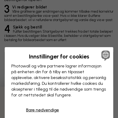
3
Vi redigerer bildet
Våre grafikere gjør endringen og kommer tilbake med korrektur
samt en bestillingslenke via e-post. Hvis vi ikke klarer å utføre
bildearbeidet, vil vi refundere startgebyret og varsle deg via e-post.
4
Sjekk og bestill
Fullfør bestillingen. Startgebyret trekkes fra det totale beløpet
i kassen. Hvis du velger ikke å bestille, beholder vi startgebyret som
betaling for bildearbeidet som er utført.
Innstillinger for cookies
Tips! Du kan klikke på bildet for å lage en markering og
Photowall og våre partnere lagrer informasjon
skrive en kommentar.
på enheten din for å tilby en tilpasset
opplevelse, aktivere besøks­statistikk og personlig
Endringer
markedsføring. Du kontrollerer hvilke cookies du
aksepterer i tillegg til de nødvendige som trengs
for at nettstedet skal fungere.
Mål
3 gratis tapetprøver
cm
Bare nødvendige