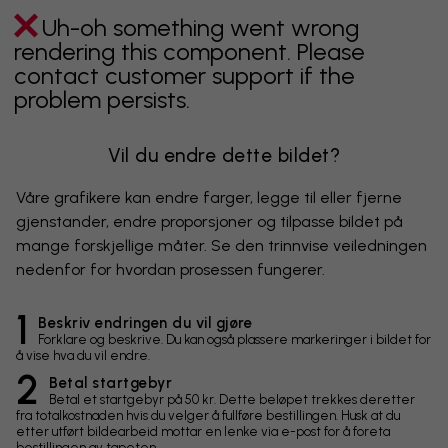
Uh-oh something went wrong
rendering this component. Please
contact customer support if the
problem persists.
Vil du endre dette bildet?
Våre grafikere kan endre farger, legge til eller fjerne
gjenstander, endre proporsjoner og tilpasse bildet på
mange forskjellige måter. Se den trinnvise veiledningen
nedenfor for hvordan prosessen fungerer.
1
Beskriv endringen du vil gjøre
Forklare og beskrive. Du kan også plassere markeringer i bildet for
å vise hva du vil endre.
2
Betal startgebyr
Betal et startgebyr på 50 kr. Dette beløpet trekkes deretter
fra totalkostnaden hvis du velger å fullføre bestillingen. Husk at du
etter utført bildearbeid mottar en lenke via e-post for å foreta
bestillingen av tapeten.