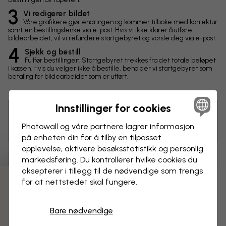
3
Vi redigerer bildet
Våre grafikere gjør endringen og kommer tilbake med korrektur
samt en bestillingslenke via e-post. Hvis vi ikke klarer å utføre
bildearbeidet, vil vi refundere startgebyret og varsle deg via e-post.
4
Sjekk og bestill
Fullfør bestillingen. Startgebyret trekkes fra det totale beløpet
i kassen. Hvis du velger ikke å bestille, beholder vi startgebyret som
betaling for bildearbeidet som er utført.
Innstillinger for cookies
Tips! Du kan klikke på bildet for å lage en markering og
Photowall og våre partnere lagrer informasjon
skrive en kommentar.
på enheten din for å tilby en tilpasset
opplevelse, aktivere besøks­statistikk og personlig
Endringer
markedsføring. Du kontrollerer hvilke cookies du
aksepterer i tillegg til de nødvendige som trengs
for at nettstedet skal fungere.
Mål
3 gratis tapetprøver
cm
Bare nødvendige