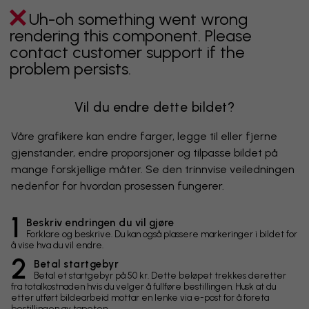
Uh-oh something went wrong
rendering this component. Please
contact customer support if the
problem persists.
Vil du endre dette bildet?
Våre grafikere kan endre farger, legge til eller fjerne
gjenstander, endre proporsjoner og tilpasse bildet på
mange forskjellige måter. Se den trinnvise veiledningen
nedenfor for hvordan prosessen fungerer.
1
Beskriv endringen du vil gjøre
Forklare og beskrive. Du kan også plassere markeringer i bildet for
å vise hva du vil endre.
2
Betal startgebyr
Betal et startgebyr på 50 kr. Dette beløpet trekkes deretter
fra totalkostnaden hvis du velger å fullføre bestillingen. Husk at du
etter utført bildearbeid mottar en lenke via e-post for å foreta
bestillingen av tapeten.