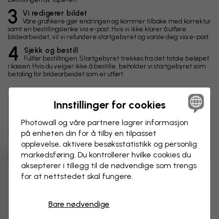
3
Vi redigerer bildet
Våre grafikere gjør endringen og kommer tilbake med korrektur
samt en bestillingslenke via e-post. Hvis vi ikke klarer å utføre
bildearbeidet, vil vi refundere startgebyret og varsle deg via e-post.
4
Sjekk og bestill
Fullfør bestillingen. Startgebyret trekkes fra det totale beløpet
i kassen. Hvis du velger ikke å bestille, beholder vi startgebyret som
betaling for bildearbeidet som er utført.
Innstillinger for cookies
Tips! Du kan klikke på bildet for å lage en markering og
Photowall og våre partnere lagrer informasjon
skrive en kommentar.
på enheten din for å tilby en tilpasset
opplevelse, aktivere besøks­statistikk og personlig
Endringer
markedsføring. Du kontrollerer hvilke cookies du
aksepterer i tillegg til de nødvendige som trengs
for at nettstedet skal fungere.
Mål
3 gratis tapetprøver
cm
Bare nødvendige