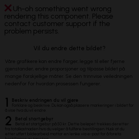
Uh-oh something went wrong
rendering this component. Please
contact customer support if the
problem persists.
Vil du endre dette bildet?
Våre grafikere kan endre farger, legge til eller fjerne
gjenstander, endre proporsjoner og tilpasse bildet på
mange forskjellige måter. Se den trinnvise veiledningen
nedenfor for hvordan prosessen fungerer.
1
Beskriv endringen du vil gjøre
Forklare og beskrive. Du kan også plassere markeringer i bildet for
å vise hva du vil endre.
2
Betal startgebyr
Betal et startgebyr på 50 kr. Dette beløpet trekkes deretter
fra totalkostnaden hvis du velger å fullføre bestillingen. Husk at du
etter utført bildearbeid mottar en lenke via e-post for å foreta
bestillingen av tapeten.