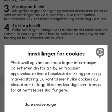
3
Vi redigerer bildet
Våre grafikere gjør endringen og kommer tilbake med korrektur
samt en bestillingslenke via e-post. Hvis vi ikke klarer å utføre
bildearbeidet, vil vi refundere startgebyret og varsle deg via e-post.
4
Sjekk og bestill
Fullfør bestillingen. Startgebyret trekkes fra det totale beløpet
i kassen. Hvis du velger ikke å bestille, beholder vi startgebyret som
betaling for bildearbeidet som er utført.
Innstillinger for cookies
Tips! Du kan klikke på bildet for å lage en markering og
Photowall og våre partnere lagrer informasjon
skrive en kommentar.
på enheten din for å tilby en tilpasset
opplevelse, aktivere besøks­statistikk og personlig
Endringer
markedsføring. Du kontrollerer hvilke cookies du
aksepterer i tillegg til de nødvendige som trengs
for at nettstedet skal fungere.
Mål
3 gratis tapetprøver
cm
Bare nødvendige