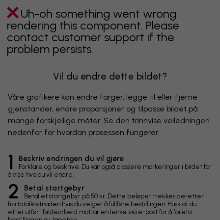
Uh-oh something went wrong
rendering this component. Please
contact customer support if the
problem persists.
Vil du endre dette bildet?
Våre grafikere kan endre farger, legge til eller fjerne
gjenstander, endre proporsjoner og tilpasse bildet på
mange forskjellige måter. Se den trinnvise veiledningen
nedenfor for hvordan prosessen fungerer.
1
Beskriv endringen du vil gjøre
Forklare og beskrive. Du kan også plassere markeringer i bildet for
å vise hva du vil endre.
2
Betal startgebyr
Betal et startgebyr på 50 kr. Dette beløpet trekkes deretter
fra totalkostnaden hvis du velger å fullføre bestillingen. Husk at du
etter utført bildearbeid mottar en lenke via e-post for å foreta
bestillingen av tapeten.