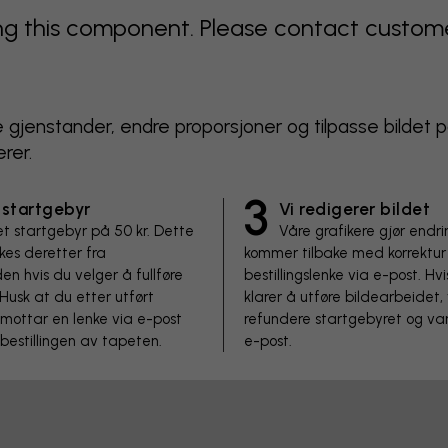
 this component. Please contact customer 
rne gjenstander, endre proporsjoner og tilpasse bildet
rer.
3
 startgebyr
Vi redigerer bildet
et startgebyr på 50 kr. Dette
Våre grafikere gjør endr
kes deretter fra
kommer tilbake med korrektur
en hvis du velger å fullføre
bestillingslenke via e-post. Hvis
 Husk at du etter utført
klarer å utføre bildearbeidet, v
mottar en lenke via e-post
refundere startgebyret og var
 bestillingen av tapeten.
e-post.