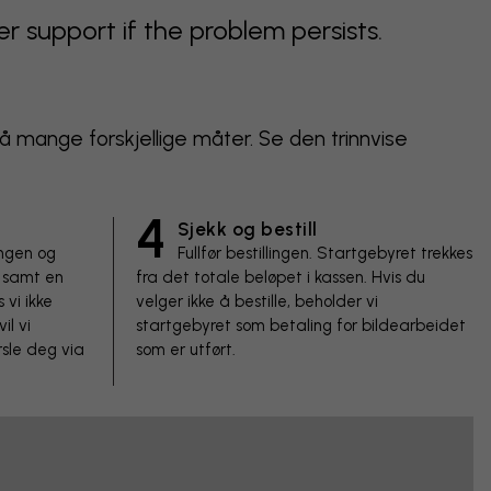
support if the problem persists.
 på mange forskjellige måter. Se den trinnvise
4
Sjekk og bestill
ingen og
Fullfør bestillingen. Startgebyret trekkes
 samt en
fra det totale beløpet i kassen. Hvis du
 vi ikke
velger ikke å bestille, beholder vi
il vi
startgebyret som betaling for bildearbeidet
sle deg via
som er utført.