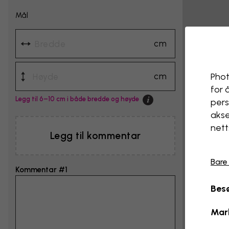
Mål
cm
cm
Phot
for 
Legg til 6–10 cm i både bredde og høyde
pers
akse
nett
Legg til kommentar
Bare
Kommentar #1
Besø
Mar