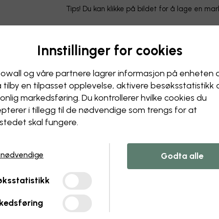
Tips! Du kan klikke på bildet for å lage en ma
Innstillinger for cookies
owall og våre partnere lagrer informasjon på enheten 
å tilby en tilpasset opplevelse, aktivere besøks­statistikk
onlig markedsføring. Du kontrollerer hvilke cookies du
pterer i tillegg til de nødvendige som trengs for at
stedet skal fungere.
 nødvendige
Godta alle
ksstatistikk
kedsføring