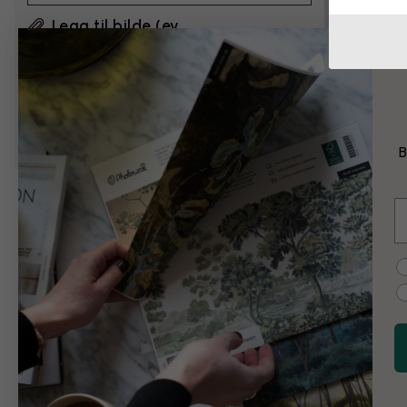
Legg til bilde (ev.
skisse/eksempel)
Ved å klikke på ”Send”, godtar jeg
Photowalls
vilkår for bruk
og bekrefter at jeg har lest dem.
B
E
Eksempel på end
C
Svart-hvitt
Vintage
Colour splash