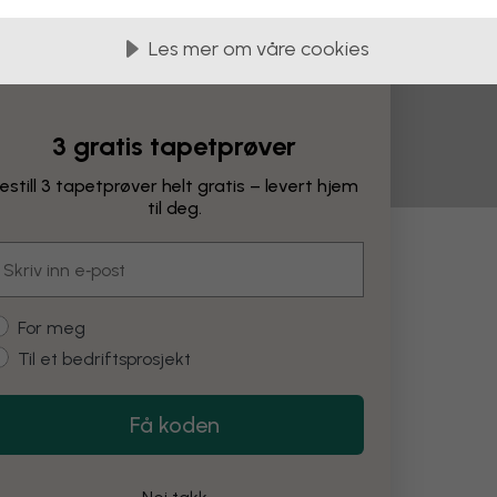
Les mer om våre cookies
3 gratis tapetprøver
estill 3 tapetprøver helt gratis – levert hjem
til deg.
mail
ringer
ustomer type
For meg
Til et bedriftsprosjekt
Endre farge
Få koden
Restore
Fjern objekt