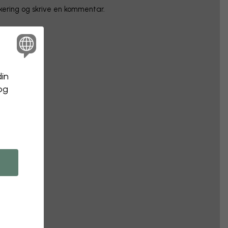
rkering og skrive en kommentar.
din
 og