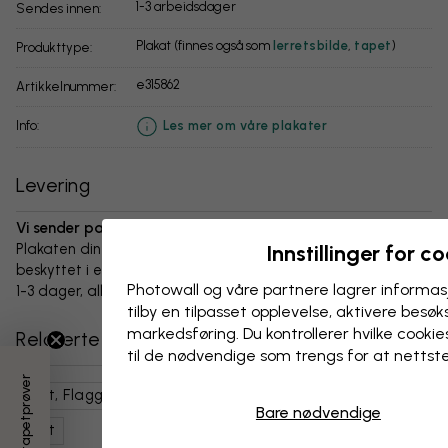
1-3 arbeidsdager
Sendes innen:
Plakat (finnes også som
lerretsbilde
,
tapet
)
Produkttype:
e315862
Artikkelnummer:
info:
Les mer om våre plakater
Levering
Vi sender pakken innen 1-3 dager:
Plakaten din og alt tilbehør er nøye pakket og levert
Innstillinger for c
beskyttet i en slitesterk bølgepappboks. Pakken sendes innen
Photowall og våre partnere lagrer informas
1-3 dager, alltid med fri frakt.
tilby en tilpasset opplevelse, aktivere besøks
markedsføring. Du kontrollerer hvilke cookies
Relaterte kategorier
til de nødvendige som trengs for at nettst
3 gratis tapetprøver
Kart, Flagg Og Steder
Verdenskart
Svart Hvit
Bare nødvendige
Kart