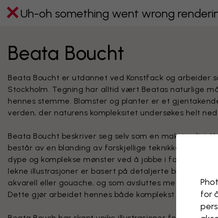
Uh-oh something went wrong rendering
Beata Boucht
Beata Boucht er utdannet ved Konstfack og arbeider som 
Stockholm. Tegning har alltid vært Beatas naturlige må
hennes stemme. Blomster og planter er et gjentakende
verden, der naturens kompleksitet undersøkes helt ned ti
Beata Boucht beskriver seg selv som en maksimalist. H
består av en blanding av forskjellige teknikker og mate
dype og komplekse mønster ved å jobbe i forskjellige la
lekne illustrasjoner er basert på detaljerte blyantte
Phot
akvarell eller gouache, og som avsluttes med collage o
for 
Dette gjør arbeidet hennes både komplekst og minneve
pers
Beata Bouch har skapt unike illustrasjoner for internas