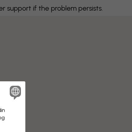
support if the problem persists.
din
 og