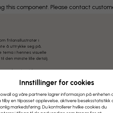
 this component. Please contact customer 
frilansillustratør i
te å uttrykke seg på,
 tema i hennes visuelle
l den minste lille detalj.
ennes kunstneriske prosess
rialer, hvor hun skaper
Innstillinger for cookies
g. Hennes surrealistiske og
gninger som fargelegges med
owall og våre partnere lagrer informasjon på enheten 
g digital bearbeiding.
å tilby en tilpasset opplevelse, aktivere besøks­statistikk
rdig.
onlig markedsføring. Du kontrollerer hvilke cookies du
jonale merker og