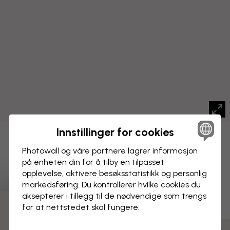
Innstillinger for cookies
LERRETSBILDE
Lagre
Photowall og våre partnere lagrer informasjon
på enheten din for å tilby en tilpasset
Flerfarga verdskart med
opplevelse, aktivere besøks­statistikk og personlig
dinosaurar
markedsføring. Du kontrollerer hvilke cookies du
aksepterer i tillegg til de nødvendige som trengs
for at nettstedet skal fungere.