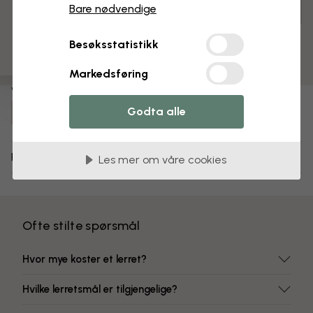
3 gratis tapetprøver
Bare nødvendige
Tilpass og bestill
Ferdig montert og klar til oppheng
Besøksstatistikk
Matt overflate
Fargeekte farger
Markedsføring
Varenummer:
Godta alle
e22701
Levering og retur
Les mer om våre cookies
Ofte stilte spørsmål
Hvor mye koster et lerret?
Hvilke lerretsmål er tilgjengelige?