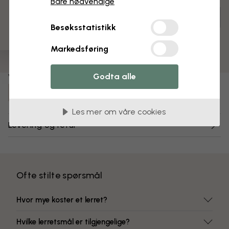
3 gratis tapetprøver
Bare nødvendige
Tilpass og bestill
Besøksstatistikk
Ferdig montert og klar til oppheng
Matt overflate
Markedsføring
Fargeekte farger
Godta alle
Varenummer:
e41001
Les mer om våre cookies
Levering og retur
Ofte stilte spørsmål
Hvor mye koster et lerret?
Hvilke lerretsmål er tilgjengelige?