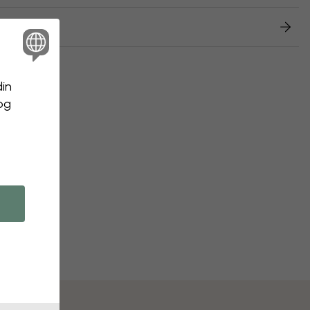
etur
din
 og