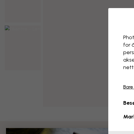
Phot
for 
pers
akse
nett
Bare
Besø
Mar