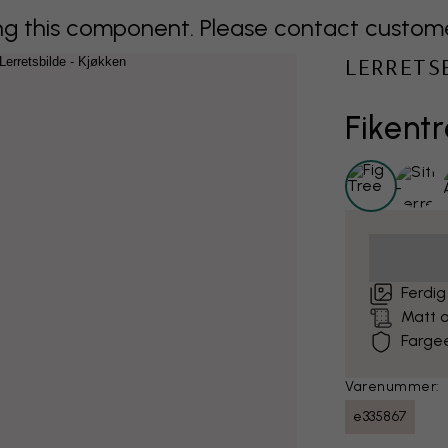
 this component. Please contact customer 
LERRETS
Fikentr
Ferdig
Matt o
Farge
Varenummer:
e335867