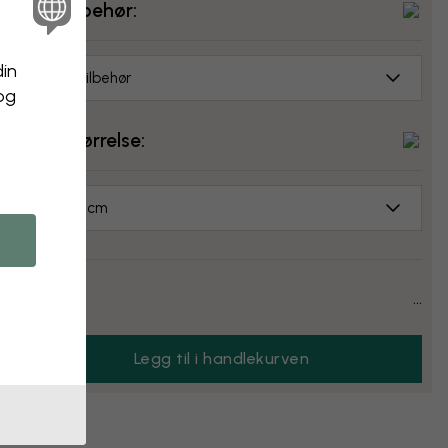
Velg tilbehør:
din
Ingen tilbehør
 og
Velg størrelse:
50x50 cm
Pris:
...
Legg til i handlekurven