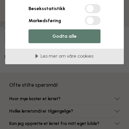
Ferdig montert og klar til oppheng
Besøksstatistikk
Matt overflate
Fargeekte farger
Markedsføring
Varenummer:
Godta alle
e337820
Les mer om våre cookies
Levering og retur
Ofte stilte spørsmål
Hvor mye koster et lerret?
Hvilke lerretsmål er tilgjengelige?
Kan jeg opprette et lerret fra mitt eget bilde?