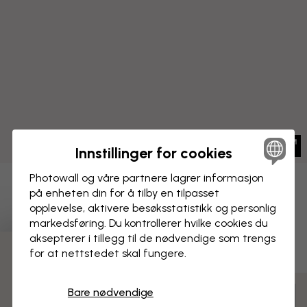
Innstillinger for cookies
Photowall og våre partnere lagrer informasjon
LERRETSBILDE
på enheten din for å tilby en tilpasset
Lagre
opplevelse, aktivere besøks­statistikk og personlig
Blome på lerret - Kvartsglimmer
markedsføring. Du kontrollerer hvilke cookies du
aksepterer i tillegg til de nødvendige som trengs
for at nettstedet skal fungere.
3 gratis tapetprøver
Bare nødvendige
Tilpass og bestill