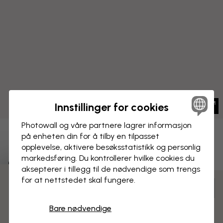
Innstillinger for cookies
Photowall og våre partnere lagrer informasjon
på enheten din for å tilby en tilpasset
LERRETSBILDE
Lagre
opplevelse, aktivere besøks­statistikk og personlig
markedsføring. Du kontrollerer hvilke cookies du
Graffitielement
aksepterer i tillegg til de nødvendige som trengs
for at nettstedet skal fungere.
3 gratis tapetprøver
Tilpass og bestill
Ferdig montert og klar til oppheng
Bare nødvendige
Matt overflate