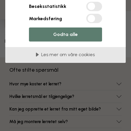
Fargeekte farger
Besøksstatistikk
Varenummer:
Markedsføring
e21044
Godta alle
Levering og retur
Les mer om våre cookies
Ofte stilte spørsmål
Hvor mye koster et lerret?
Hvilke lerretsmål er tilgjengelige?
Kan jeg opprette et lerret fra mitt eget bilde?
Må jeg montere lerretet selv?