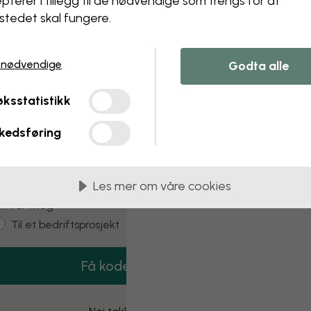
pterer i tillegg til de nødvendige som trengs for at
stedet skal fungere.
 nødvendige
Godta alle
3 gratis tapetprøver
ksstatistikk
estill 3 tapetprøver helt gratis – levert hjem
til deg.
kedsføring
mail
Les mer om våre cookies
ustomer type
For meg
Til et bedriftsprosjekt
Få koden