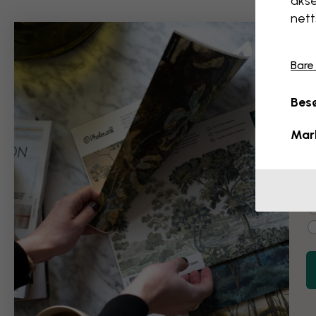
akse
nett
Bare
Besø
B
Mar
E
C