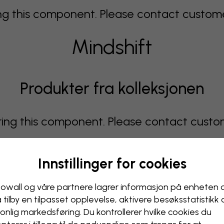
 this component. Please contact customer 
Mindshift
Produkter fra kolleksjonen
g this component. Please contact custome
Innstillinger for cookies
Viser side 1 av 1 sider
owall og våre partnere lagrer informasjon på enheten 
å tilby en tilpasset opplevelse, aktivere besøks­statistikk
onlig markedsføring. Du kontrollerer hvilke cookies du
 this component. Please contact customer 