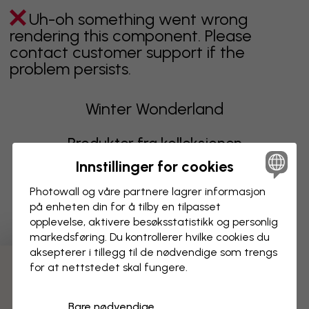
Uh-oh something went wrong
rendering this component. Please
contact customer support if the
problem persists.
Winter Wonderland
Produkter fra kolleksjonen
Innstillinger for cookies
Uh-oh something went wrong
Photowall og våre partnere lagrer informasjon
rendering this component. Please
på enheten din for å tilby en tilpasset
contact customer support if the
opplevelse, aktivere besøks­statistikk og personlig
problem persists.
markedsføring. Du kontrollerer hvilke cookies du
aksepterer i tillegg til de nødvendige som trengs
for at nettstedet skal fungere.
Viser side 1 av 1 sider
Bare nødvendige