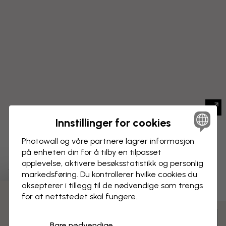
Innstillinger for cookies
LERRETSBILDE
Photowall og våre partnere lagrer informasjon
Lagre
på enheten din for å tilby en tilpasset
Marinehage - Grøn
opplevelse, aktivere besøks­statistikk og personlig
markedsføring. Du kontrollerer hvilke cookies du
aksepterer i tillegg til de nødvendige som trengs
for at nettstedet skal fungere.
Tilpass og bestill
Bare nødvendige