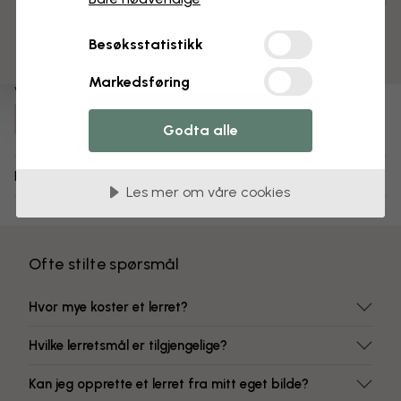
3 gratis tapetprøver
Ferdig montert og klar til oppheng
Matt overflate
Besøksstatistikk
Fargeekte farger
Markedsføring
Varenummer:
e319205
Godta alle
Levering og retur
Les mer om våre cookies
Ofte stilte spørsmål
Hvor mye koster et lerret?
Hvilke lerretsmål er tilgjengelige?
Kan jeg opprette et lerret fra mitt eget bilde?