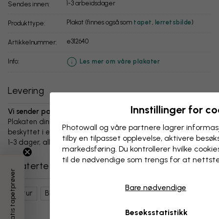
1-3 arbeidsdager
Sendes innen:
Plakat (finnes også som
tapet
,
lerretsbilde
)
Produkttype:
e312640
Artikkelnummer:
info:
Les mer om våre plakater
Levering
Innstillinger for c
Vi sender pakken innen 1-3 dager:
Plakaten din og alt tilbehør er nøye pakket og levert
Photowall og våre partnere lagrer informas
beskyttet i en slitesterk bølgepappboks. Pakken sendes innen
tilby en tilpasset opplevelse, aktivere besøks
1-3 dager, alltid med fri frakt.
markedsføring. Du kontrollerer hvilke cookies
til de nødvendige som trengs for at nettst
Relaterte kategorier
3 gratis tapetprøver
Bare nødvendige
Natur
Blomster
Vannliljer
Liljer
Besøksstatistikk