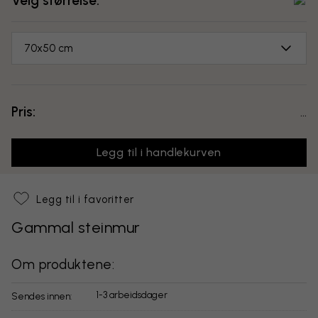
Velg størrelse:
70x50 cm
Pris:
...
Legg til i handlekurven
Legg til i favoritter
Gammal steinmur
Om produktene:
1-3 arbeidsdager
Sendes innen: