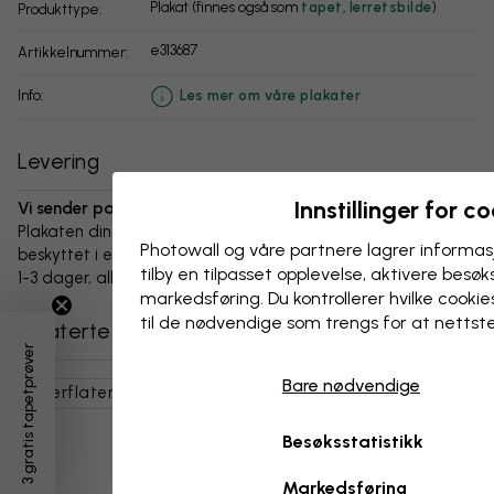
Plakat (finnes også som
tapet
,
lerretsbilde
)
Produkttype:
e313687
Artikkelnummer:
info:
Les mer om våre plakater
Levering
Innstillinger for c
Vi sender pakken innen 1-3 dager:
Plakaten din og alt tilbehør er nøye pakket og levert
Photowall og våre partnere lagrer informas
beskyttet i en slitesterk bølgepappboks. Pakken sendes innen
tilby en tilpasset opplevelse, aktivere besøks
1-3 dager, alltid med fri frakt.
markedsføring. Du kontrollerer hvilke cookies
til de nødvendige som trengs for at nettst
Relaterte kategorier
3 gratis tapetprøver
Bare nødvendige
Overflater Og Strukturer
Stein Og Klipper
Besøksstatistikk
Markedsføring