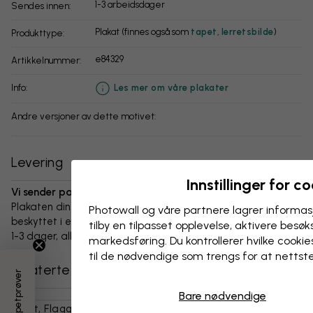
1-3 arbeidsdager
Sendes innen:
Plakat (finnes også som
tapet
,
lerretsbilde
)
Produkttype:
e84329
Artikkelnummer:
info:
Les mer om våre plakater
Andre versjoner av dette motivet:
Levering
Innstillinger for c
Vi sender pakken innen 1-3 dager:
Plakaten din og alt tilbehør er nøye pakket og levert
Photowall og våre partnere lagrer informas
beskyttet i en slitesterk bølgepappboks. Pakken sendes innen
tilby en tilpasset opplevelse, aktivere besøks
1-3 dager, alltid med fri frakt.
markedsføring. Du kontrollerer hvilke cookies
til de nødvendige som trengs for at nettst
Relaterte kategorier
Bare nødvendige
Kart, Flagg Og Steder
Verdenskart
Brun
Kart