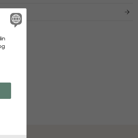
etur
din
 og