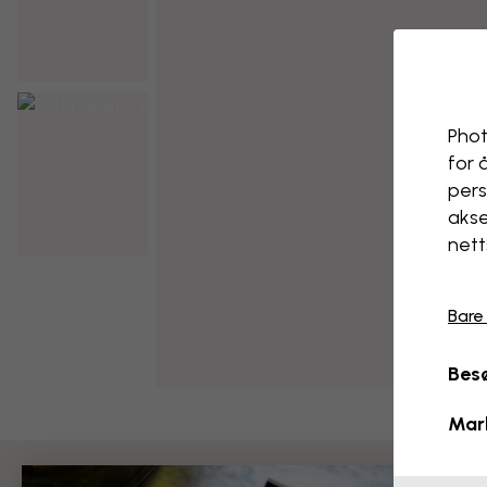
Phot
for 
pers
akse
nett
Bare
Besø
Mar