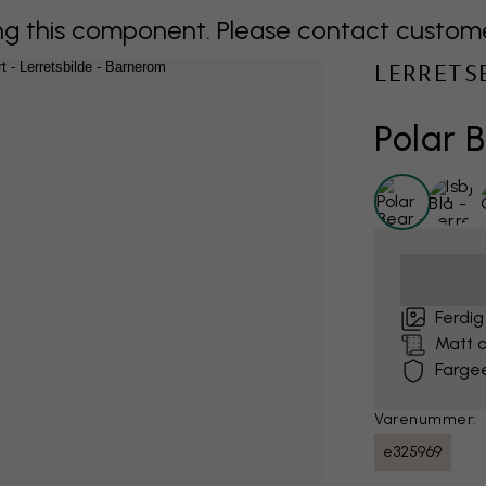
 this component. Please contact customer 
LERRETS
Polar B
Ferdig
Matt o
Farge
Varenummer:
e325969