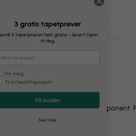
3 gratis tapetprøver
estill 3 tapetprøver helt gratis – levert hjem
til deg.
Barer Og Restauranter
Kunst Og Design
mail
ustomer type
For meg
Til et bedriftsprosjekt
Få koden
g went wrong rendering this component. 
f the problem persists.
Nei takk