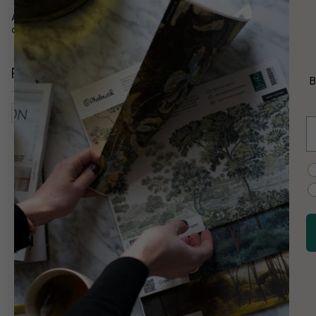
Andre versjoner av
dette motivet:
Relaterte kategorier
B
Kart, Flagg Og Steder
Bygningstyper Og -funksjoner
E
C
Uh-oh somethin
customer support i