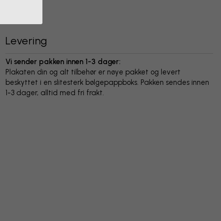
Levering
Vi sender pakken innen 1-3 dager:
Plakaten din og alt tilbehør er nøye pakket og levert
beskyttet i en slitesterk bølgepappboks. Pakken sendes innen
1-3 dager, alltid med fri frakt.