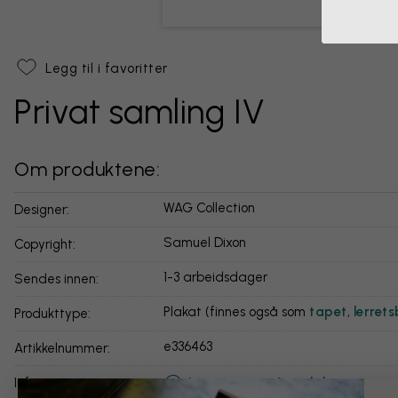
Legg til i favoritter
Privat samling IV
Om produktene:
WAG Collection
Designer:
Samuel Dixon
Copyright:
1-3 arbeidsdager
Sendes innen:
Plakat (finnes også som
tapet
,
lerrets
Produkttype:
e336463
Artikkelnummer:
Les mer om våre plakater
info: