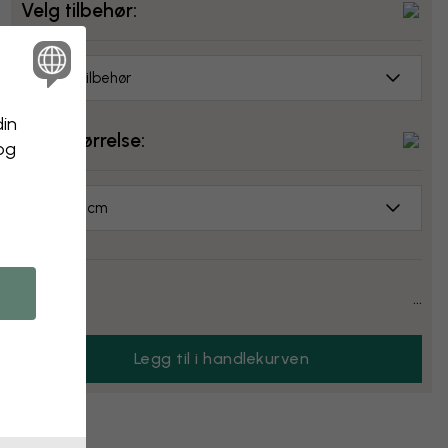
Velg tilbehør:
Ingen tilbehør
din
Velg størrelse:
 og
50x70 cm
Pris:
...
Legg til i handlekurven