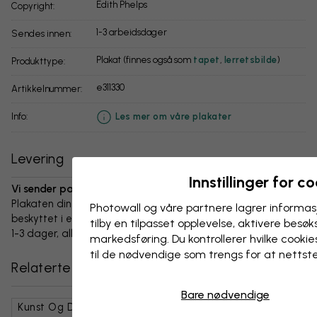
Edith Phelps
Copyright:
1-3 arbeidsdager
Sendes innen:
Plakat (finnes også som
tapet
,
lerretsbilde
)
Produkttype:
e311330
Artikkelnummer:
info:
Les mer om våre plakater
Levering
Innstillinger for c
Vi sender pakken innen 1-3 dager:
Plakaten din og alt tilbehør er nøye pakket og levert
Photowall og våre partnere lagrer informas
beskyttet i en slitesterk bølgepappboks. Pakken sendes innen
tilby en tilpasset opplevelse, aktivere besøks
1-3 dager, alltid med fri frakt.
markedsføring. Du kontrollerer hvilke cookies
til de nødvendige som trengs for at nettst
Relaterte kategorier
Bare nødvendige
Kunst Og Design
Abstrakt
Kunststiler