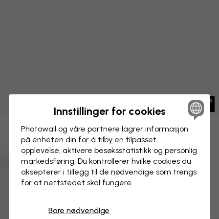
Innstillinger for cookies
Photowall og våre partnere lagrer informasjon
LERRETSBILDE
Lagre
på enheten din for å tilby en tilpasset
opplevelse, aktivere besøks­statistikk og personlig
Rossie verdskart på spansk
markedsføring. Du kontrollerer hvilke cookies du
aksepterer i tillegg til de nødvendige som trengs
for at nettstedet skal fungere.
3 gratis tapetprøver
Bare nødvendige