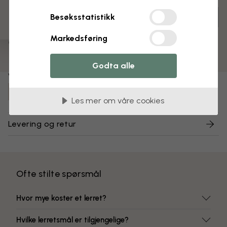
Tilpass og bestill
Besøksstatistikk
Ferdig montert og klar til oppheng
Markedsføring
Matt overflate
Fargeekte farger
Godta alle
Varenummer:
e84342
Les mer om våre cookies
Levering og retur
Ofte stilte spørsmål
Hvor mye koster et lerret?
Hvilke lerretsmål er tilgjengelige?