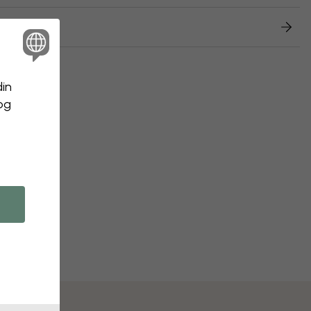
etur
din
 og