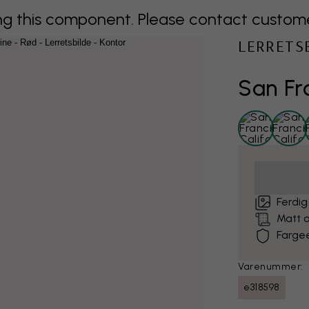
 this component. Please contact customer 
LERRETS
San Fr
Ferdig
Matt o
Farge
Varenummer:
e318598