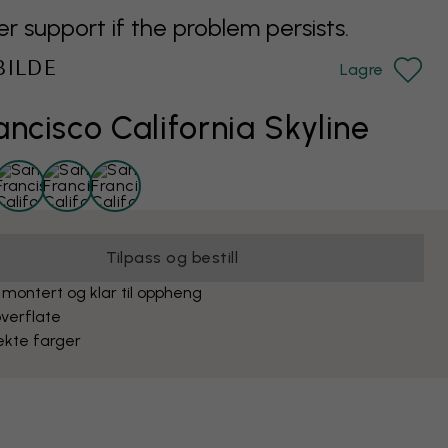
support if the problem persists.
BILDE
Lagre
ancisco California Skyline
Tilpass og bestill
 montert og klar til oppheng
verflate
ekte farger