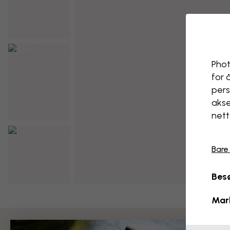
Phot
for 
pers
akse
nett
Bare
Besø
Mar