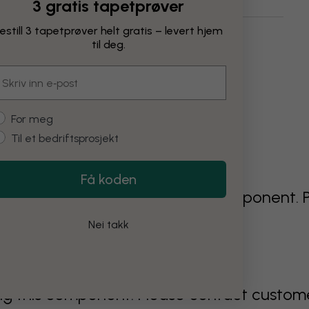
3 gratis tapetprøver
estill 3 tapetprøver helt gratis – levert hjem
lnedganger
Himmel
Fjell
Landskap
til deg.
mail
ustomer type
For meg
Til et bedriftsprosjekt
Få koden
g went wrong rendering this component. 
f the problem persists.
Nei takk
 this component. Please contact customer 