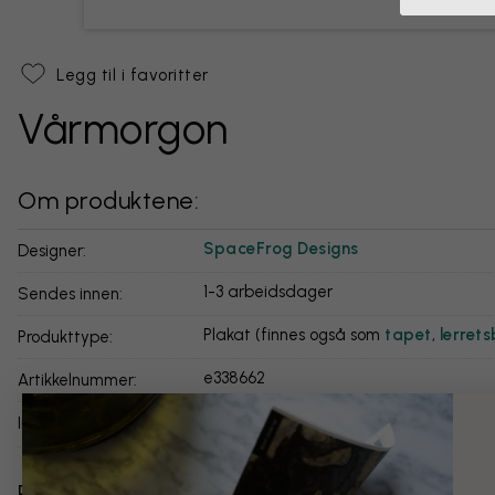
Legg til i favoritter
Vårmorgon
Om produktene:
SpaceFrog Designs
Designer:
1-3 arbeidsdager
Sendes innen:
Plakat (finnes også som
tapet
,
lerrets
Produkttype:
e338662
Artikkelnummer:
Les mer om våre plakater
info:
Relaterte kategorier