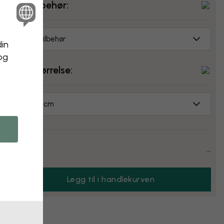
Velg tilbehør:
Ingen tilbehør
din
 og
Velg størrelse:
50x50 cm
Pris:
...
Legg til i handlekurven