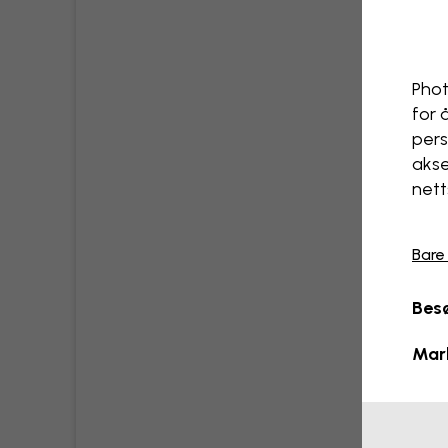
Phot
for 
pers
akse
nett
Bare
Besø
Mar