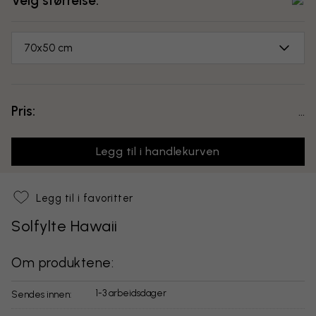
Velg størrelse:
70x50 cm
Pris:
...
Legg til i handlekurven
Legg til i favoritter
Solfylte Hawaii
Om produktene:
1-3 arbeidsdager
Sendes innen: