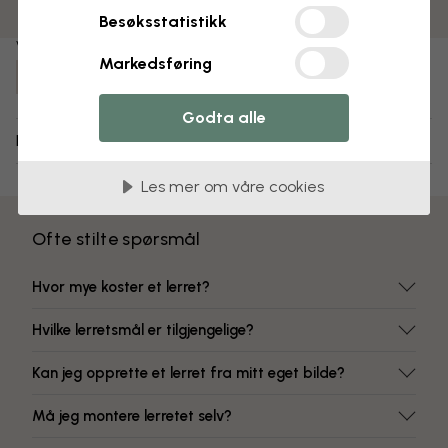
Fargeekte farger
Besøksstatistikk
Varenummer:
Markedsføring
e29409
Godta alle
Levering og retur
Les mer om våre cookies
Ofte stilte spørsmål
Hvor mye koster et lerret?
Hvilke lerretsmål er tilgjengelige?
Kan jeg opprette et lerret fra mitt eget bilde?
Må jeg montere lerretet selv?