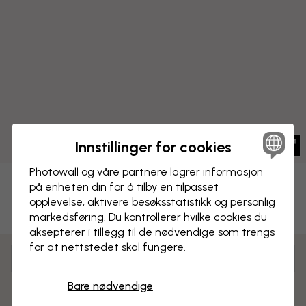
Innstillinger for cookies
Photowall og våre partnere lagrer informasjon
på enheten din for å tilby en tilpasset
LERRETSBILDE
Lagre
opplevelse, aktivere besøks­statistikk og personlig
markedsføring. Du kontrollerer hvilke cookies du
Svortuloft Cliffs - Iceland
aksepterer i tillegg til de nødvendige som trengs
for at nettstedet skal fungere.
Tilpass og bestill
Ferdig montert og klar til oppheng
Bare nødvendige
Matt overflate