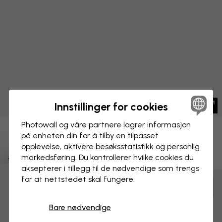
Innstillinger for cookies
Photowall og våre partnere lagrer informasjon
på enheten din for å tilby en tilpasset
LERRETSBILDE
Lagre
opplevelse, aktivere besøks­statistikk og personlig
markedsføring. Du kontrollerer hvilke cookies du
Toscana ved vårmorgon
aksepterer i tillegg til de nødvendige som trengs
for at nettstedet skal fungere.
3 gratis tapetprøver
Tilpass og bestill
Ferdig montert og klar til oppheng
Bare nødvendige
Matt overflate