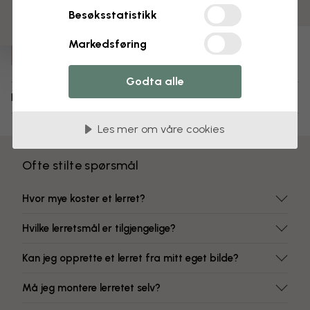
Fargeekte farger
Besøksstatistikk
Varenummer:
Markedsføring
e315819
Godta alle
Levering og retur
Les mer om våre cookies
Ofte stilte spørsmål
Hvor mye koster et lerret?
Hvilke lerretsmål er tilgjengelige?
Kan jeg opprette et lerret fra mitt eget bilde?
Må jeg montere lerretet selv?