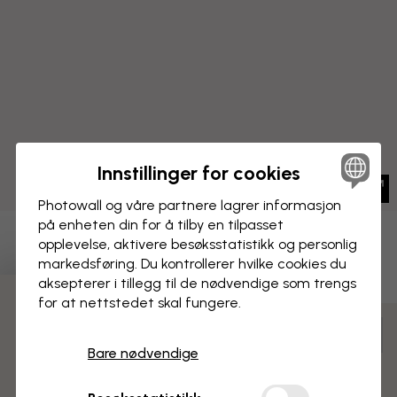
Innstillinger for cookies
Photowall og våre partnere lagrer informasjon
på enheten din for å tilby en tilpasset
opplevelse, aktivere besøks­statistikk og personlig
LERRETSBILDE
Lagre
markedsføring. Du kontrollerer hvilke cookies du
aksepterer i tillegg til de nødvendige som trengs
Amerikanske bilskilt
for at nettstedet skal fungere.
3 gratis tapetprøver
Tilpass og bestill
Bare nødvendige
Ferdig montert og klar til oppheng
Matt overflate