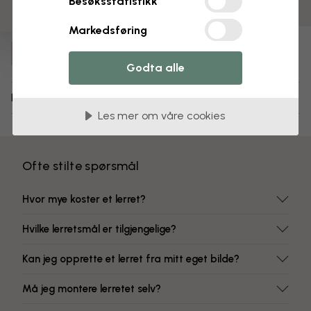
Besøksstatistikk
Fargeekte farger
Markedsføring
Varenummer:
e334191
Godta alle
Levering og retur
Les mer om våre cookies
Ofte stilte spørsmål
Hvor mye koster et lerret?
Hvilke lerretsmål er tilgjengelige?
Kan jeg opprette et lerret fra mitt eget bilde?
Må jeg montere lerretet selv?