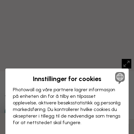
Innstillinger for cookies
LERRETSBILDE
Lagre
Photowall og våre partnere lagrer informasjon
Vill Bukett
på enheten din for å tilby en tilpasset
opplevelse, aktivere besøks­statistikk og personlig
markedsføring. Du kontrollerer hvilke cookies du
aksepterer i tillegg til de nødvendige som trengs
for at nettstedet skal fungere.
Tilpass og bestill