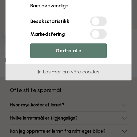
3 gratis tapetprøver
Ferdig montert og klar til oppheng
Bare nødvendige
Matt overflate
Fargeekte farger
Besøksstatistikk
Varenummer:
Markedsføring
e330309
Godta alle
Levering og retur
Les mer om våre cookies
Ofte stilte spørsmål
Hvor mye koster et lerret?
Hvilke lerretsmål er tilgjengelige?
Kan jeg opprette et lerret fra mitt eget bilde?