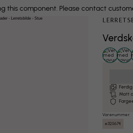
 this component. Please contact customer 
LERRETS
Verdsk
Ferdig
Matt o
Farge
Varenummer:
e325674