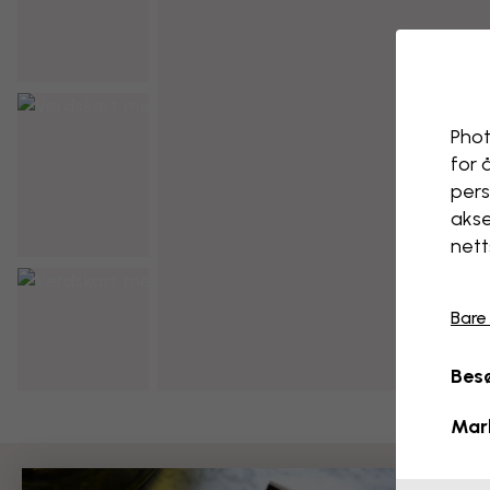
Phot
for 
pers
akse
nett
Bare
Besø
Mar