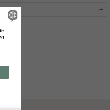
etur
din
 og