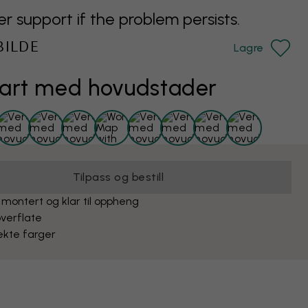
support if the problem persists.
BILDE
Lagre
art med hovudstader
Tilpass og bestill
 montert og klar til oppheng
verflate
ekte farger