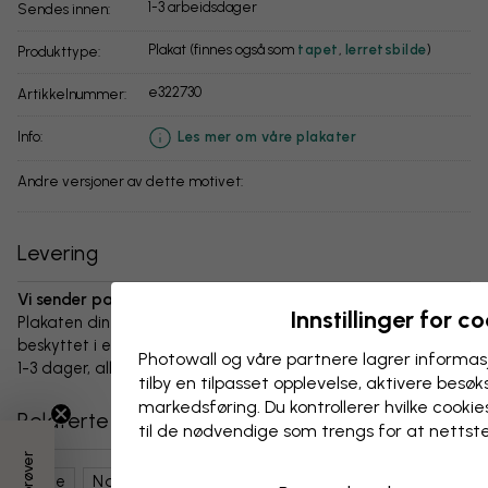
1-3 arbeidsdager
Sendes innen:
Plakat (finnes også som
tapet
,
lerretsbilde
)
Produkttype:
e322730
Artikkelnummer:
info:
Les mer om våre plakater
Andre versjoner av dette motivet:
Levering
Vi sender pakken innen 1-3 dager:
Innstillinger for c
Plakaten din og alt tilbehør er nøye pakket og levert
beskyttet i en slitesterk bølgepappboks. Pakken sendes innen
Photowall og våre partnere lagrer informas
1-3 dager, alltid med fri frakt.
tilby en tilpasset opplevelse, aktivere besøks
markedsføring. Du kontrollerer hvilke cookies
Relaterte kategorier
til de nødvendige som trengs for at nettst
Stue
Natur
Blomster
Magnoliaer