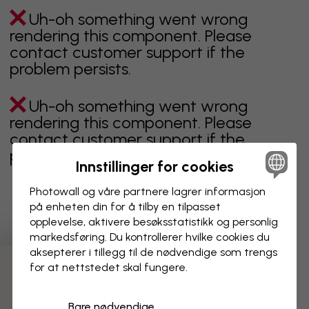
Uh-oh something went wrong
rendering this component. Please
contact customer support if the
problem persists.
Uh-oh something went wrong
rendering this component. Please
contact customer support if the
problem persists.
Innstillinger for cookies
Photowall og våre partnere lagrer informasjon
på enheten din for å tilby en tilpasset
Viser side 1 av 25 sider
opplevelse, aktivere besøks­statistikk og personlig
markedsføring. Du kontrollerer hvilke cookies du
aksepterer i tillegg til de nødvendige som trengs
for at nettstedet skal fungere.
Oppdag fleire kategoriar
Bare nødvendige
beige
svart
svart hvit
blå
brun
grønn
grå