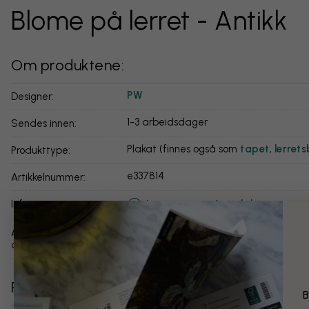
Blome på lerret - Antikk
Om produktene:
PW
Designer:
1-3 arbeidsdager
Sendes innen:
Plakat (finnes også som
tapet
,
lerrets
Produkttype:
e337814
Artikkelnummer:
Les mer om våre plakater
info:
Andre versjoner av
dette motivet:
Relaterte kategorier
B