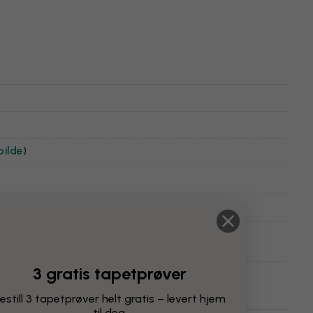
bilde
)
3 gratis tapetprøver
estill 3 tapetprøver helt gratis – levert hjem
til deg.