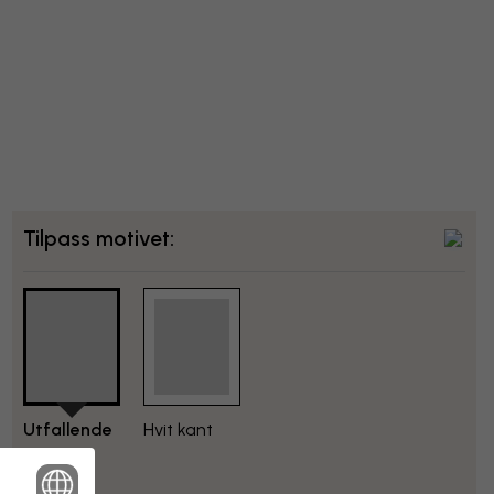
Tilpass motivet:
Utfallende
Hvit kant