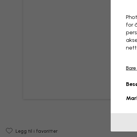
Phot
for 
pers
akse
nett
Bare
Besø
Mar
Legg til i favoritter