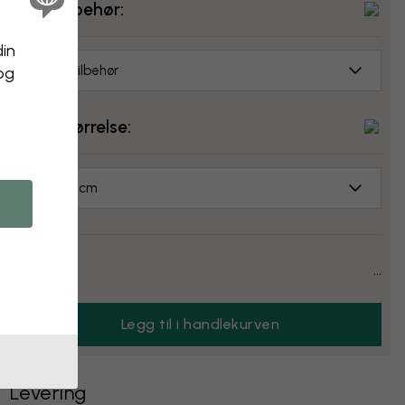
Velg tilbehør:
din
Ingen tilbehør
 og
Velg størrelse:
70x50 cm
Pris:
...
Legg til i handlekurven
Levering