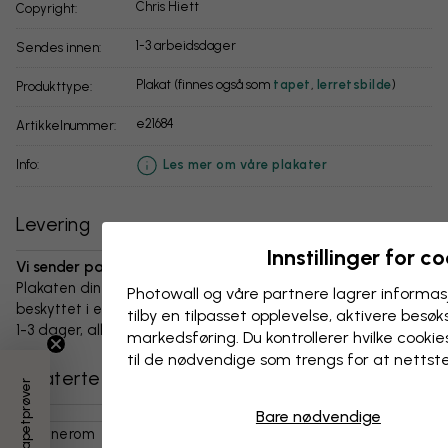
Chris Hiett
Copyright:
1-3 arbeidsdager
Sendes innen:
Plakat (finnes også som
tapet
,
lerretsbilde
)
Produkttype:
e21684
Artikkelnummer:
info:
Les mer om våre plakater
Levering
Innstillinger for c
Vi sender pakken innen 1-3 dager:
Plakaten din og alt tilbehør er nøye pakket og levert
Photowall og våre partnere lagrer informas
beskyttet i en slitesterk bølgepappboks. Pakken sendes innen
tilby en tilpasset opplevelse, aktivere besøks
1-3 dager, alltid med fri frakt.
markedsføring. Du kontrollerer hvilke cookies
til de nødvendige som trengs for at nettst
Relaterte kategorier
3 gratis tapetprøver
Bare nødvendige
Barnerom
Dyr
Ville Dyr
Løver