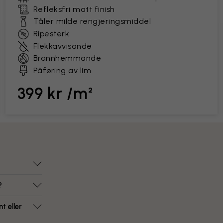
Refleksfri matt finish
Tåler milde rengjeringsmiddel
Ripesterk
Flekkavvisande
Brannhemmande
Påføring av lim
399 kr /m²
?
t eller