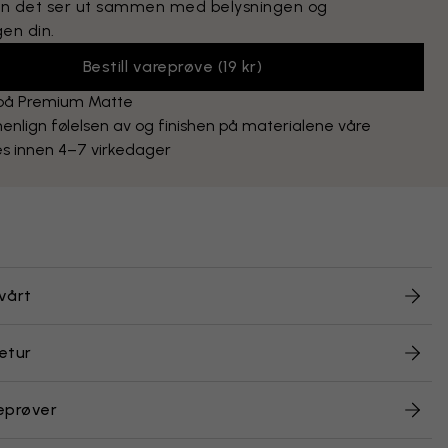
n det ser ut sammen med belysningen og
en din.
Bestill vareprøve
(
19 kr
)
 på Premium Matte
lign følelsen av og finishen på materialene våre
s innen 4–7 virkedager
vårt
etur
eprøver