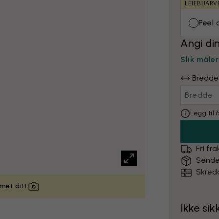
LEIEBUARV
Peel 
Angi di
Slik måle
Bredde
Legg til
Fri fra
Sende
Skredd
met ditt
Ikke si