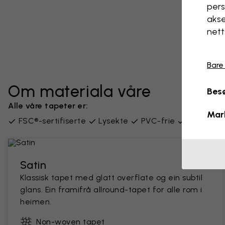
pers
akse
nett
Bare
Om materiala våre
Besø
Alle våre tapeter er:
Mar
FSC®-sertifiserte
Lysekte
PVC-frie
Levert i 
Satin
Klassisk tapet med glatt overflate og ein subtil
glans. Ein framifrå allround-tapet for alle rom i
heimen.
Non-woven tapet