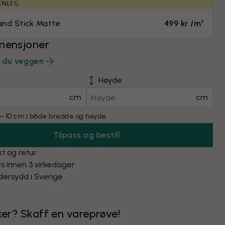
ENLEG
and Stick Matte
499 kr /m²
mensjoner
r du veggen
Høyde
cm
cm
 6–10 cm i både bredde og høyde
Tilpass og bestill
kt og retur
s innen 3 virkedager
ersydd i Sverige
kker? Skaff en vareprøve!