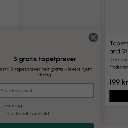
Tapetseringsverktøy
Tapets
and St
Alle verktøy for montering av tapet
3 gratis tapetprøver
Produktinformasjon
For sel
Produktin
estill 3 tapetprøver helt gratis – levert hjem
til deg.
199 kr
199 k
mail
Legg til
ustomer type
For meg
Til et bedriftsprosjekt