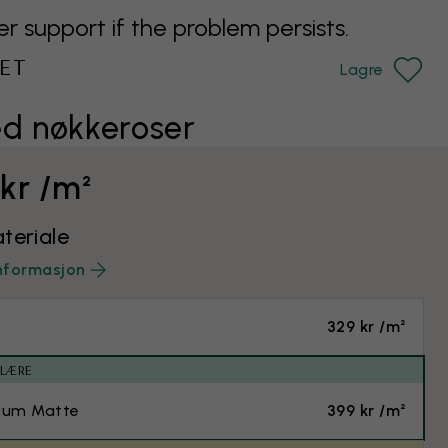
support if the problem persists.
ET
Lagre
d nøkkeroser
 kr /m²
teriale
nformasjon
329 kr /m²
ULÆRE
ium Matte
399 kr /m²