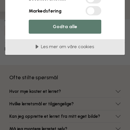
Matt overflate
Fargeekte farger
Markedsføring
Varenummer:
Godta alle
e338018
Les mer om våre cookies
Levering og retur
Ofte stilte spørsmål
Hvor mye koster et lerret?
Hvilke lerretsmål er tilgjengelige?
Kan jeg opprette et lerret fra mitt eget bilde?
Må jeg montere lerretet selv?