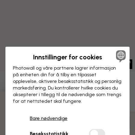
Innstillinger for cookies
Photowall og våre partnere lagrer informasjon
på enheten din for å tilby en tilpasset
opplevelse, aktivere besøks­statistikk og personlig
LERRETSBILDE
Lagre
markedsføring. Du kontrollerer hvilke cookies du
aksepterer i tillegg til de nødvendige som trengs
Folk som kosar seg på
for at nettstedet skal fungere.
3 gratis tapetprøver
musikkonsert
Bare nødvendige
Tilpass og bestill
Ferdig montert og klar til oppheng
Besøksstatistikk