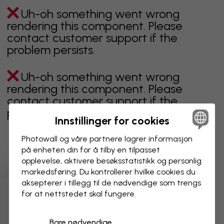
Uh-oh something went wrong
rendering this component. Please
contact customer support if the
problem persists.
Uh-oh something went wrong
rendering this component. Please
contact customer support if the
problem persists.
Innstillinger for cookies
Photowall og våre partnere lagrer informasjon
på enheten din for å tilby en tilpasset
Viser side 1 av 1 sider
opplevelse, aktivere besøks­statistikk og personlig
markedsføring. Du kontrollerer hvilke cookies du
aksepterer i tillegg til de nødvendige som trengs
for at nettstedet skal fungere.
Oppdag fleire kategoriar
Bare nødvendige
beige
svart
svart hvit
blå
brun
grønn
grå