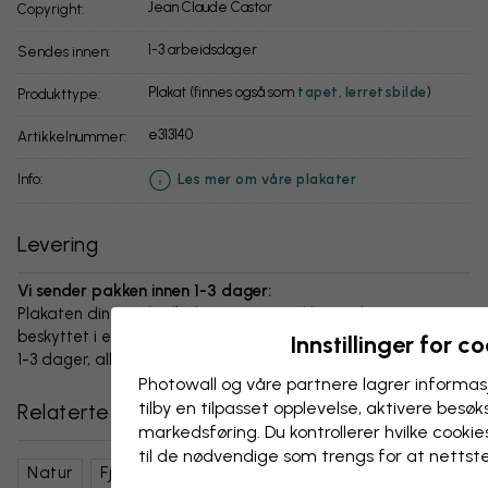
Jean Claude Castor
Copyright:
1-3 arbeidsdager
Sendes innen:
Plakat (finnes også som
tapet
,
lerretsbilde
)
Produkttype:
e313140
Artikkelnummer:
info:
Les mer om våre plakater
Levering
Vi sender pakken innen 1-3 dager:
Plakaten din og alt tilbehør er nøye pakket og levert
beskyttet i en slitesterk bølgepappboks. Pakken sendes innen
Innstillinger for c
1-3 dager, alltid med fri frakt.
Photowall og våre partnere lagrer informas
tilby en tilpasset opplevelse, aktivere besøks
Relaterte kategorier
markedsføring. Du kontrollerer hvilke cookies
til de nødvendige som trengs for at nettst
Natur
Fjell
Landskap
Klipper