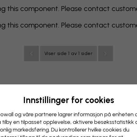
 this component. Please contact customer 
 this component. Please contact customer 
Viser side 1 av 1 sider
Innstillinger for cookies
lticolor
oransje
rosa
lilla
rød
turkis
hvit
gul
B
ak
owall og våre partnere lagrer informasjon på enheten 
å tilby en tilpasset opplevelse, aktivere besøks­statistikk
onlig markedsføring. Du kontrollerer hvilke cookies du