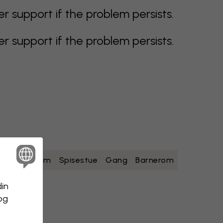
support if the problem persists.
support if the problem persists.
ad
Soverom
Spisestue
Gang
Barnerom
din
 og