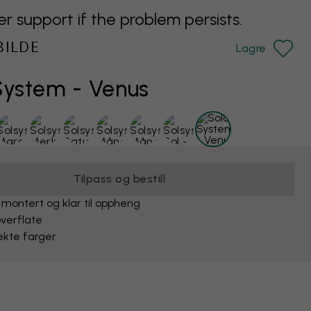
support if the problem persists.
BILDE
Lagre
System - Venus
Tilpass og bestill
 montert og klar til oppheng
verflate
ekte farger