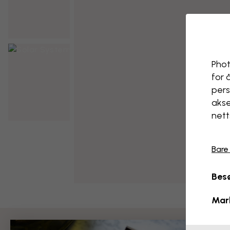
Phot
for 
pers
akse
nett
Bare
Besø
Mar