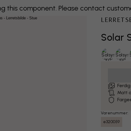
 this component. Please contact customer 
LERRETS
Solar 
Ferdig
Matt o
Farge
Varenummer:
e320059