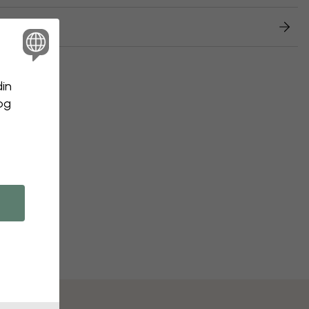
etur
din
 og